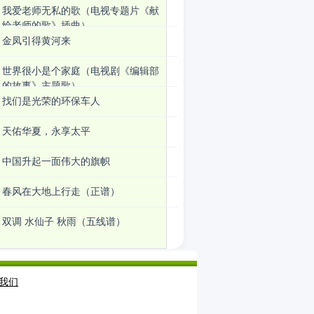
我爱老师无私的歌（电视专题片《献
给老师的歌》插曲）
金凤引得黄河来
世界很小是个家庭（电视剧《编辑部
的故事》主题歌）
找们是光荣的环保车人
天佑华夏，永享太平
中国升起一面伟大的旗帜
春风在大地上行走（正谱）
双调 水仙子 秋雨（五线谱）
我们