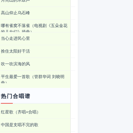
月亮山的木鼓声
高山仰止乌石峰
哪有雀窝不落雀（电视剧《五朵金花
的儿女们》插曲）
当心走进民心里
拴住太阳好干活
吹一吹滨海的风
平生最爱一首歌（管群华词 刘晓明
曲）
热门合唱谱
红星歌（齐唱+合唱）
中国是支唱不完的歌