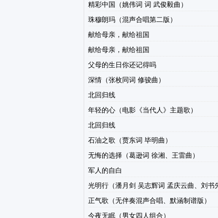
精彩中国（姚伟词 词 武俊毅曲）
珠穆朗玛（混声合唱第二版）
献给母亲，献给祖国
献给母亲，献给祖国
父母的生日你还记得吗
深情（张枚同词 修骏曲）
北回归线
年轻的心（电影《当代人》主题歌）
北回归线
石油之歌（贾东词 毕明曲）
无悔的选择（葛逊词 徐湘、王雷曲）
军人的自白
光明行（潘月剑 吴志辉词 孟庆云曲、刘书
正气歌（无伴奏混声合唱、默涵制谱版）
今夜无眠（男女四人组合）