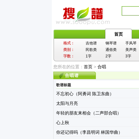
首页
格式：
吉他谱
钢琴谱
手风琴
类别：
民歌类
通俗类
美声类
字数：
1字
2字
3字
您所在的位置：
首页
>
合唱
合唱谱
歌谱标题
不忘初心（阿勇词 陈卫东曲）
太阳与月亮
年轻的朋友来相会（二声部合唱）
心上秋
你还记得吗（李昌明词 林国华曲）