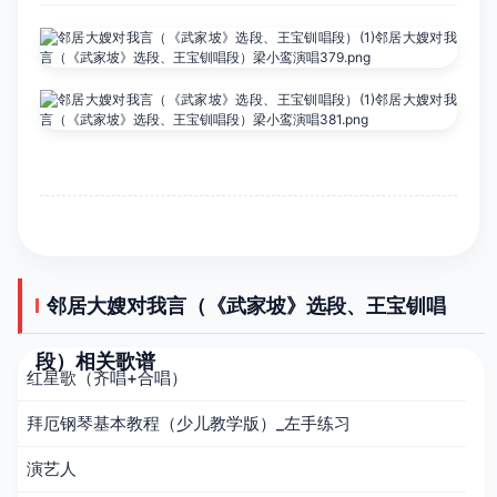
邻居大嫂对我言（《武家坡》选段、王宝钏唱
段）相关歌谱
红星歌（齐唱+合唱）
拜厄钢琴基本教程（少儿教学版）_左手练习
演艺人