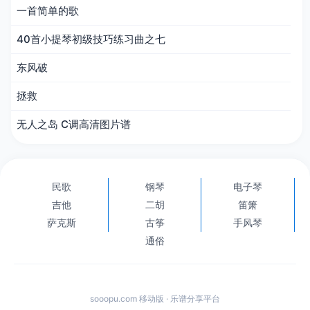
一首简单的歌
40首小提琴初级技巧练习曲之七
东风破
拯救
无人之岛 C调高清图片谱
民歌
钢琴
电子琴
吉他
二胡
笛箫
萨克斯
古筝
手风琴
通俗
sooopu.com 移动版 · 乐谱分享平台