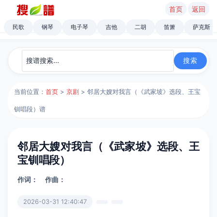
首页
返回
民歌
钢琴
电子琴
吉他
二胡
笛箫
萨克斯
当前位置：
首页
>
京剧
> 邻居大嫂对我言（《武家坡》选段、王宝
钏唱段）谱
邻居大嫂对我言（《武家坡》选段、王
宝钏唱段）
作词：
作曲：
2026-03-31 12:40:47