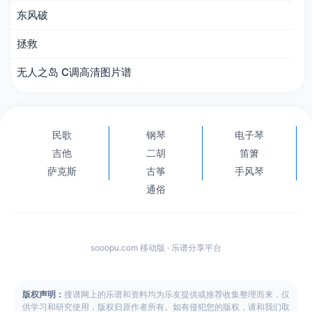
东风破
拯救
无人之岛 C调高清图片谱
民歌
钢琴
电子琴
吉他
二胡
笛箫
萨克斯
古筝
手风琴
通俗
sooopu.com 移动版 · 乐谱分享平台
版权声明：
搜谱网上的乐谱和资料均为乐友提供或推荐收集整理而来，仅
供学习和研究使用，版权归原作者所有。如有侵犯您的版权，请和我们取