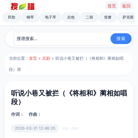
首页
返回
民歌
钢琴
电子琴
吉他
二胡
笛箫
萨克斯
当前位置：
首页
>
京剧
> 听说小巷又被拦（《将相和》蔺相如唱
段）谱
听说小巷又被拦（《将相和》蔺相如唱
段）
作词：
作曲：
2026-03-31 12:46:35