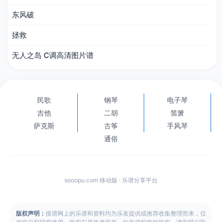
东风破
拯救
无人之岛 C调高清图片谱
民歌
钢琴
电子琴
吉他
二胡
笛箫
萨克斯
古筝
手风琴
通俗
sooopu.com 移动版 · 乐谱分享平台
版权声明：
搜谱网上的乐谱和资料均为乐友提供或推荐收集整理而来，仅