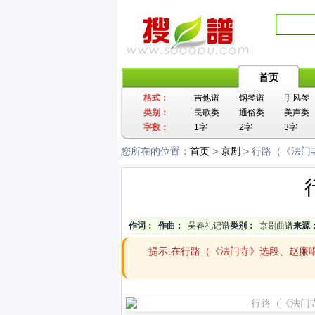
首页
格式：
吉他谱
钢琴谱
手风琴
类别：
民歌类
通俗类
美声类
字数：
1字
2字
3字
您所在的位置：
首页
>
京剧
> 行路（《法
作词：
作曲：
吴春礼记谱
类别：
京剧曲谱
来源
提示:在行路（《法门寺》选段、赵廉