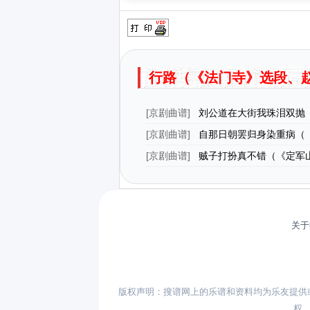
行路（《法门寺》选段、
[
京剧曲谱
]
刘公道在大街我珠泪双抛
寺》选段、琴谱）
[
京剧曲谱
]
自那日朝罢归身染重病（
选段）（京胡伴奏谱）
[
京剧曲谱
]
贼子打扮真不错（《定军
段）
关于
版权声明：搜谱网上的乐谱和资料均为乐友提供
权