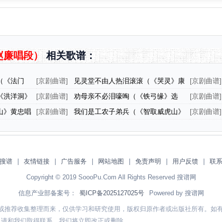
赵廉唱段）
相关歌谱：
（《法门
[
京剧曲谱
]
见灵堂不由人热泪滚滚（《哭灵》康
[
京剧曲谱
]
氏唱腔）
儿》魏绛
《洪洋洞》
[
京剧曲谱
]
劝母亲不必泪嚎啕（《铁弓缘》选
[
京剧曲谱
]
段、陈月英唱段）
陶谦唱段
山》黄忠唱
[
京剧曲谱
]
我们是工农子弟兵（《智取威虎山》
[
京剧曲谱
]
参谋长唱段）
搜谱
|
友情链接
|
广告服务
|
网站地图
|
免责声明
|
用户反馈
|
联
Copyright © 2019 SoooPu.Com All Rights Reserved 搜谱网
信息产业部备案号：
蜀ICP备2025127025号
Powered by 搜谱网
或推荐收集整理而来，仅供学习和研究使用，版权归原作者或出版社所有。如
，请和我们取得联系，我们将立即改正或删除。