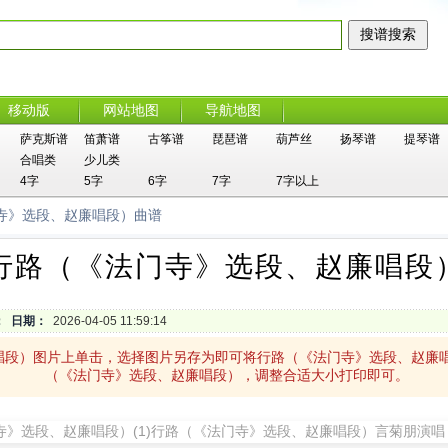
移动版
网站地图
导航地图
萨克斯谱
笛萧谱
古筝谱
琵琶谱
葫芦丝
扬琴谱
提琴谱
合唱类
少儿类
4字
5字
6字
7字
7字以上
门寺》选段、赵廉唱段）曲谱
行路（《法门寺》选段、赵廉唱段
：
日期：
2026-04-05 11:59:14
唱段）图片上单击，选择图片另存为即可将行路（《法门寺》选段、赵廉
（《法门寺》选段、赵廉唱段），调整合适大小打印即可。