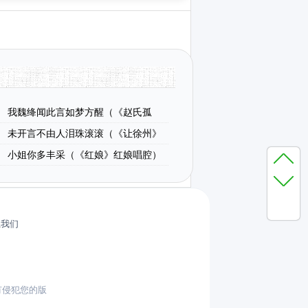
我魏绛闻此言如梦方醒（《赵氏孤
唱段、琴谱）
未开言不由人泪珠滚滚（《让徐州》
）
小姐你多丰采（《红娘》红娘唱腔）
系我们
有侵犯您的版