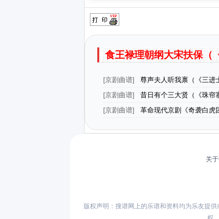
食王禄理朝纲大宋扶保（
[
京剧曲谱
]
尊声夫人听我禀（《三进
唱腔）
[
京剧曲谱
]
昔日有个三大贤（《珠帘
唱段）
[
京剧曲谱
]
革命现代京剧《奇袭白虎
段：打败美帝野心狼（第一场 严伟才
关于
版权声明：搜谱网上的乐谱和资料均为乐友提供
权