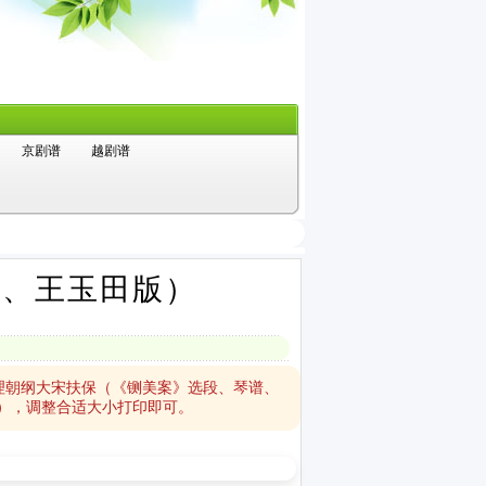
京剧谱
越剧谱
谱、王玉田版）
理朝纲大宋扶保（《铡美案》选段、琴谱、
），调整合适大小打印即可。