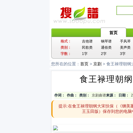
首页
格式：
吉他谱
钢琴谱
手风琴
类别：
民歌类
通俗类
美声类
字数：
1字
2字
3字
您所在的位置：
首页
>
京剧
> 食王禄理朝
食王禄理朝纲
作词：
作曲：
类别：
京剧曲谱
来源：
日期：
2
提示:在食王禄理朝纲大宋扶保（《铡美
王玉田版）保存到您的电脑