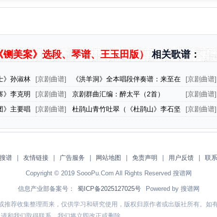
《铡美案》选段、琴谱、王玉田版）
相关歌谱：
士》孙淑林
[
京剧曲谱
]
《洪羊洞》全本唱段伴奏谱：来至在
[
京剧曲谱
]
郡马府忙下金蹬（赵德芳 杨延昭唱段）
春唱腔）
寨》李克明
[
京剧曲谱
]
京剧群曲汇编：醉太平（2首）
[
京剧曲谱
]
探母》选
团》主要唱
[
京剧曲谱
]
杜鹃山青竹吐翠（《杜鹃山》李石坚
[
京剧曲谱
]
唱段）
唱段）
搜谱
|
友情链接
|
广告服务
|
网站地图
|
免责声明
|
用户反馈
|
联
Copyright © 2019 SoooPu.Com All Rights Reserved 搜谱网
信息产业部备案号：
蜀ICP备2025127025号
Powered by 搜谱网
或推荐收集整理而来，仅供学习和研究使用，版权归原作者或出版社所有。如
，请和我们取得联系，我们将立即改正或删除。