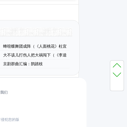
蜂喧蝶舞团成阵（《人面桃花》杜宜
大不该儿打伤人把大祸闯下（《李逵
段、琴谱、恒流星制谱版）
京剧群曲汇编：鹊踏枝
系我们
有侵犯您的版