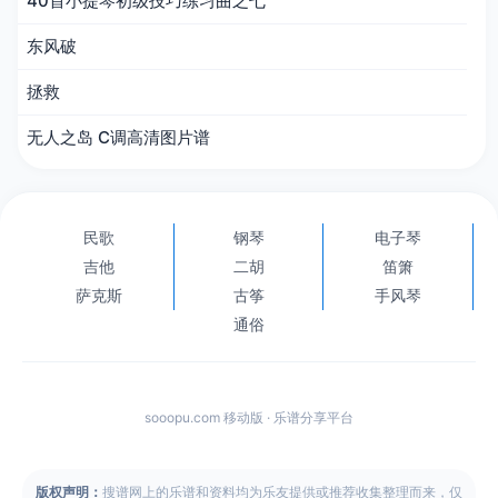
40首小提琴初级技巧练习曲之七
东风破
拯救
无人之岛 C调高清图片谱
民歌
钢琴
电子琴
吉他
二胡
笛箫
萨克斯
古筝
手风琴
通俗
sooopu.com 移动版 · 乐谱分享平台
版权声明：
搜谱网上的乐谱和资料均为乐友提供或推荐收集整理而来，仅