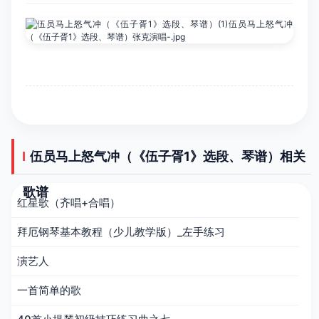
伍员马上怒气冲（《伍子胥1》选段、琴谱）相关
歌谱
红星歌（齐唱+合唱）
拜厄钢琴基本教程（少儿教学版）_左手练习
演艺人
一首简单的歌