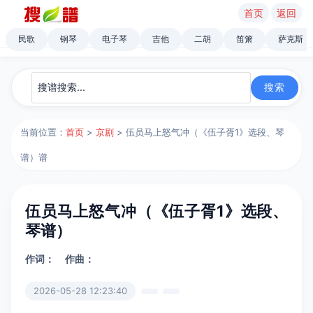
首页
返回
民歌
钢琴
电子琴
吉他
二胡
笛箫
萨克斯
当前位置：
首页
>
京剧
> 伍员马上怒气冲（《伍子胥1》选段、琴
谱）谱
伍员马上怒气冲（《伍子胥1》选段、
琴谱）
作词：
作曲：
2026-05-28 12:23:40