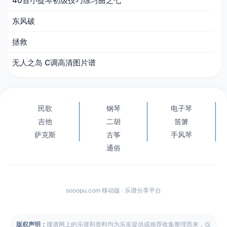
40首小提琴初级技巧练习曲之七
东风破
拯救
无人之岛 C调高清图片谱
民歌
钢琴
电子琴
吉他
二胡
笛箫
萨克斯
古筝
手风琴
通俗
sooopu.com 移动版 · 乐谱分享平台
版权声明：
搜谱网上的乐谱和资料均为乐友提供或推荐收集整理而来，仅