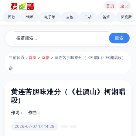
首页
返回
民歌
钢琴
电子琴
吉他
二胡
笛箫
萨克斯
当前位置：
首页
>
京剧
> 黄连苦胆味难分（《杜鹃山》柯湘唱段）
谱
黄连苦胆味难分（《杜鹃山》柯湘唱
段）
作词：
作曲：
2026-07-07 17:44:29