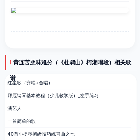
黄连苦胆味难分（《杜鹃山》柯湘唱段）相关歌
谱
红星歌（齐唱+合唱）
拜厄钢琴基本教程（少儿教学版）_左手练习
演艺人
一首简单的歌
40首小提琴初级技巧练习曲之七