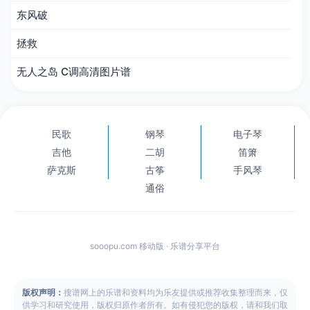
东风破
拯救
无人之岛 C调高清图片谱
民歌
钢琴
电子琴
吉他
二胡
笛箫
萨克斯
古筝
手风琴
通俗
sooopu.com 移动版 · 乐谱分享平台
版权声明：
搜谱网上的乐谱和资料均为乐友提供或推荐收集整理而来，仅
供学习和研究使用，版权归原作者所有。如有侵犯您的版权，请和我们取