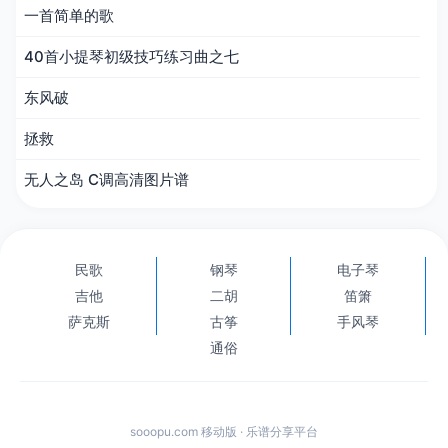
一首简单的歌
40首小提琴初级技巧练习曲之七
东风破
拯救
无人之岛 C调高清图片谱
民歌
钢琴
电子琴
吉他
二胡
笛箫
萨克斯
古筝
手风琴
通俗
sooopu.com 移动版 · 乐谱分享平台