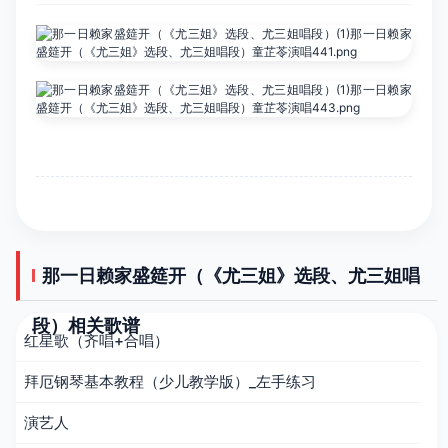
那一日赖家盛筵开（《尤三姐》选段、尤三姐唱
段）相关歌谱
红星歌（齐唱+合唱）
拜厄钢琴基本教程（少儿教学版）_左手练习
演艺人