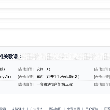
相关歌谱：
都孤独）
[
吉他曲谱
]
安静（Ⅱ）
[
吉他曲谱
]
y Air）
[
吉他曲谱
]
东西（西安毛毛吉他编配版）
[
吉他曲谱
]
[
吉他曲谱
]
一帘幽梦指弹谱(费玉清)
[
吉他曲谱
]
搜谱
|
友情链接
|
广告服务
|
网站地图
|
免责声明
|
用户反馈
|
联