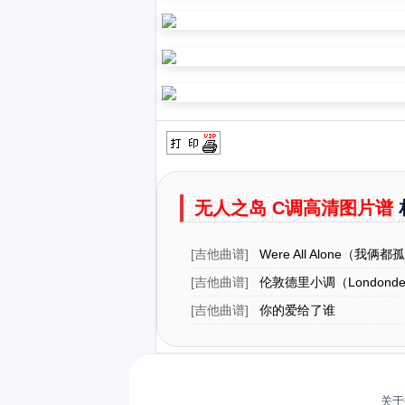
无人之岛 C调高清图片谱
[
吉他曲谱
]
Were All Alone（我俩
[
吉他曲谱
]
伦敦德里小调（Londonderr
（古典吉他）
[
吉他曲谱
]
你的爱给了谁
关于