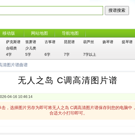
移动版
网站地图
导航地图
萨克斯谱
笛萧谱
古筝谱
琵琶谱
葫芦丝
扬琴谱
提琴谱
合唱类
少儿类
4字
5字
6字
7字
7字以上
调高清图片谱曲谱
无人之岛 C调高清图片谱
026-04-16 10:46:14
上单击，选择图片另存为即可将无人之岛 C调高清图片谱保存到您的电脑中
合适大小打印即可。