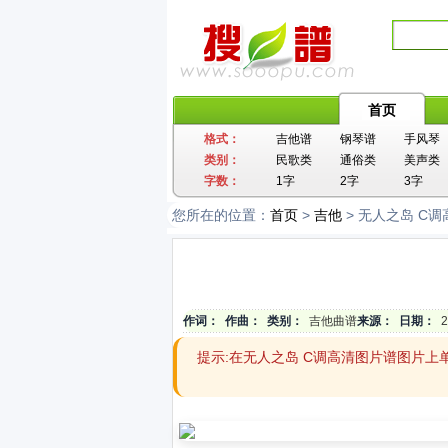
首页
格式：
吉他谱
钢琴谱
手风琴
类别：
民歌类
通俗类
美声类
字数：
1字
2字
3字
您所在的位置：
首页
>
吉他
> 无人之岛 C
作词：
作曲：
类别：
吉他曲谱
来源：
日期：
2
提示:在无人之岛 C调高清图片谱图片