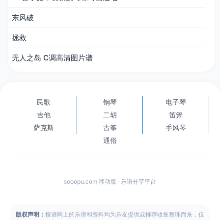
东风破
拯救
无人之岛 C调高清图片谱
民歌
钢琴
电子琴
吉他
二胡
笛箫
萨克斯
古筝
手风琴
通俗
sooopu.com 移动版 · 乐谱分享平台
版权声明：
搜谱网上的乐谱和资料均为乐友提供或推荐收集整理而来，仅