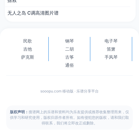
拯救
无人之岛 C调高清图片谱
民歌
钢琴
电子琴
吉他
二胡
笛箫
萨克斯
古筝
手风琴
通俗
sooopu.com 移动版 · 乐谱分享平台
版权声明：
搜谱网上的乐谱和资料均为乐友提供或推荐收集整理而来，仅
供学习和研究使用，版权归原作者所有。如有侵犯您的版权，请和我们取
得联系，我们将立即改正或删除。