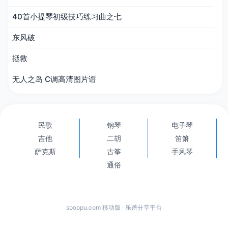
40首小提琴初级技巧练习曲之七
东风破
拯救
无人之岛 C调高清图片谱
民歌
钢琴
电子琴
吉他
二胡
笛箫
萨克斯
古筝
手风琴
通俗
sooopu.com 移动版 · 乐谱分享平台