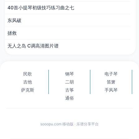
40首小提琴初级技巧练习曲之七
东风破
拯救
无人之岛 C调高清图片谱
民歌
钢琴
电子琴
吉他
二胡
笛箫
萨克斯
古筝
手风琴
通俗
sooopu.com 移动版 · 乐谱分享平台