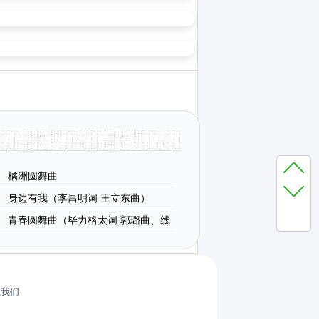
橘洲圆舞曲
身边有我（李昌明词 王立东曲）
青春圆舞曲（毕力格太词 郭璐曲、线
正谱）
系我们