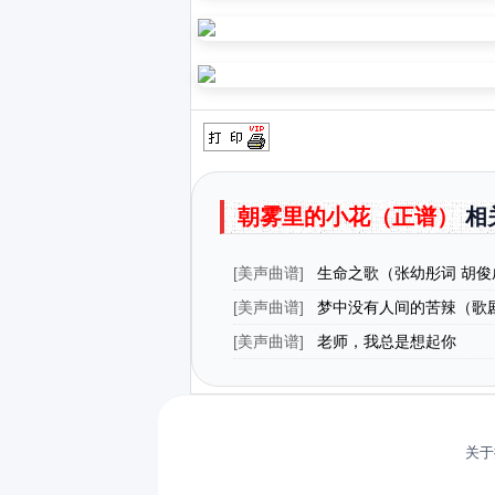
朝雾里的小花（正谱）
相
[
美声曲谱
]
生命之歌（张幼彤词 胡俊
[
美声曲谱
]
梦中没有人间的苦辣（歌
选曲、正谱）
[
美声曲谱
]
老师，我总是想起你
关于