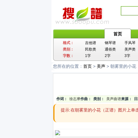
首页
格式：
吉他谱
钢琴谱
手风琴
类别：
民歌类
通俗类
美声类
字数：
1字
2字
3字
您所在的位置：
首页
>
美声
> 朝雾里的小花
作词：
徐志摩
作曲：
类别：
美声曲谱
来源：
日
提示:在朝雾里的小花（正谱）图片上单