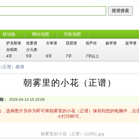
移动版
网站地图
导航地图
萨克斯谱
笛萧谱
古筝谱
琵琶谱
葫芦丝
扬琴谱
提琴谱
合唱类
少儿类
4字
5字
6字
7字
7字以上
（正谱）曲谱
朝雾里的小花（正谱）
期：
2026-04-14 10:18:09
击，选择图片另存为即可将朝雾里的小花（正谱）保存到您的电脑中，点
小打印即可。