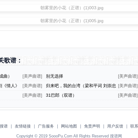
关歌谱：
成曲）
[
美声曲谱
]
别无选择
[
美声曲谱
]
剧《情人》
[
美声曲谱
]
归来吧，我的台湾（梁和平词 刘崇忠
[
美声曲谱
]
曲）
[
美声曲谱
]
31巴郎（双谱）
[
美声曲谱
]
简混排、
搜谱
|
友情链接
|
广告服务
|
网站地图
|
免责声明
|
用户反馈
|
联
Copyright © 2019 SoooPu.Com All Rights Reserved 搜谱网