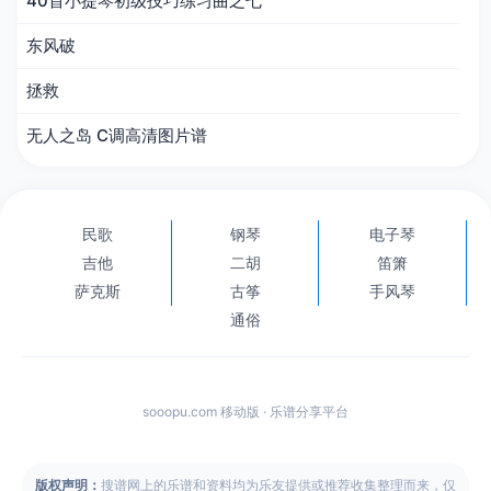
40首小提琴初级技巧练习曲之七
东风破
拯救
无人之岛 C调高清图片谱
民歌
钢琴
电子琴
吉他
二胡
笛箫
萨克斯
古筝
手风琴
通俗
sooopu.com 移动版 · 乐谱分享平台
版权声明：
搜谱网上的乐谱和资料均为乐友提供或推荐收集整理而来，仅