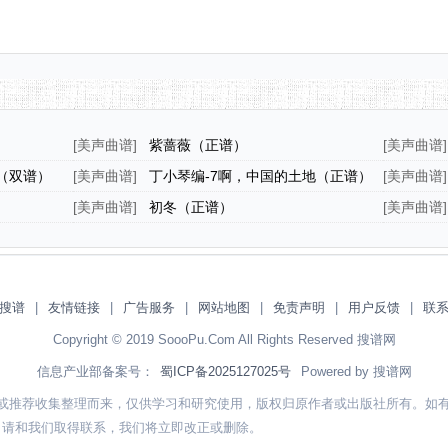
[
美声曲谱
]
紫蔷薇（正谱）
[
美声曲谱
]
谱）
（双谱）
[
美声曲谱
]
丁小琴编-7啊，中国的土地（正谱）
[
美声曲谱
]
花》选曲
[
美声曲谱
]
初冬（正谱）
[
美声曲谱
]
搜谱
|
友情链接
|
广告服务
|
网站地图
|
免责声明
|
用户反馈
|
联
Copyright © 2019 SoooPu.Com All Rights Reserved 搜谱网
信息产业部备案号：
蜀ICP备2025127025号
Powered by 搜谱网
或推荐收集整理而来，仅供学习和研究使用，版权归原作者或出版社所有。如
，请和我们取得联系，我们将立即改正或删除。