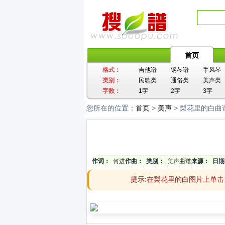
首页
格式：
吉他谱
钢琴谱
手风琴
类别：
民歌类
通俗类
美声类
字数：
1字
2字
3字
您所在的位置：
首页
>
美声
> 梨花里的白曲
作词：
何进
作曲：
类别：
美声曲谱
来源：
日期
提示:在梨花里的白图片上单