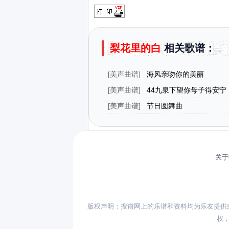
梨花里的白
相关歌谱：
[
美声曲谱
]
海风亲吻你的美丽
[
美声曲谱
]
44九泉下望你母子得安宁
（歌剧《祝福》选段）
[
美声曲谱
]
节日圆舞曲
关于
版权声明：搜谱网上的乐谱和资料均为乐友提供
权