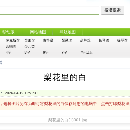
移动版
网站地图
导航地图
萨克斯谱
笛萧谱
古筝谱
琵琶谱
葫芦丝
扬琴谱
提琴谱
合唱类
少儿类
4字
5字
6字
7字
7字以上
谱
梨花里的白
：
2026-04-19 11:51:31
击，选择图片另存为即可将梨花里的白保存到您的电脑中，点击打印梨花