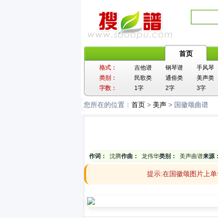
首页
格式：
吉他谱
钢琴谱
手风琴
类别：
民歌类
通俗类
美声类
字数：
1字
2字
3字
您所在的位置：
首页
>
美声
> 国徽颂曲谱
作词：
沈腾
作曲：
龙伟华
类别：
美声曲谱
来源
提示:在国徽颂图片上