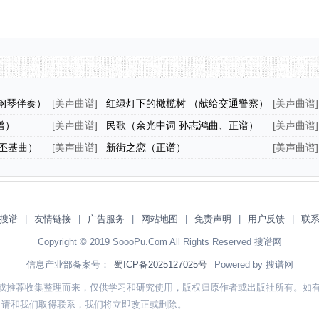
钢琴伴奏）
[
美声曲谱
]
红绿灯下的橄榄树 （献给交通警察）
[
美声曲谱
]
谱）
[
美声曲谱
]
民歌（余光中词 孙志鸿曲、正谱）
[
美声曲谱
]
丕基曲）
[
美声曲谱
]
新街之恋（正谱）
[
美声曲谱
]
搜谱
|
友情链接
|
广告服务
|
网站地图
|
免责声明
|
用户反馈
|
联
Copyright © 2019 SoooPu.Com All Rights Reserved 搜谱网
信息产业部备案号：
蜀ICP备2025127025号
Powered by 搜谱网
或推荐收集整理而来，仅供学习和研究使用，版权归原作者或出版社所有。如
，请和我们取得联系，我们将立即改正或删除。