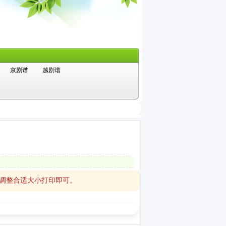
京剧谱
越剧谱
，调整合适大小打印即可。