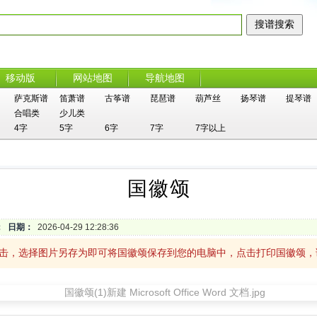
移动版
网站地图
导航地图
萨克斯谱
笛萧谱
古筝谱
琵琶谱
葫芦丝
扬琴谱
提琴谱
合唱类
少儿类
4字
5字
6字
7字
7字以上
国徽颂
：
日期：
2026-04-29 12:28:36
单击，选择图片另存为即可将国徽颂保存到您的电脑中，点击打印国徽颂