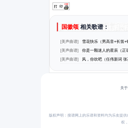
国徽颂
相关歌谱：
[
美声曲谱
]
雪花快乐（男高音+长笛+
[
美声曲谱
]
你是一颗迷人的星辰（正
[
美声曲谱
]
风，你吹吧（任伟新词 张
关于
版权声明：搜谱网上的乐谱和资料均为乐友提供
权