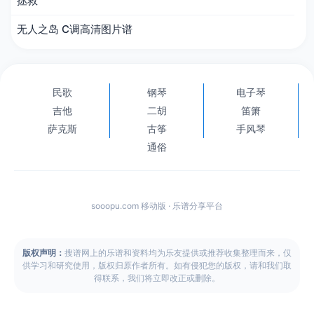
拯救
无人之岛 C调高清图片谱
民歌
钢琴
电子琴
吉他
二胡
笛箫
萨克斯
古筝
手风琴
通俗
sooopu.com 移动版 · 乐谱分享平台
版权声明：
搜谱网上的乐谱和资料均为乐友提供或推荐收集整理而来，仅
供学习和研究使用，版权归原作者所有。如有侵犯您的版权，请和我们取
得联系，我们将立即改正或删除。