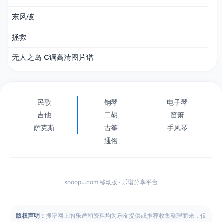
东风破
拯救
无人之岛 C调高清图片谱
民歌
钢琴
电子琴
吉他
二胡
笛箫
萨克斯
古筝
手风琴
通俗
sooopu.com 移动版 · 乐谱分享平台
版权声明：
搜谱网上的乐谱和资料均为乐友提供或推荐收集整理而来，仅