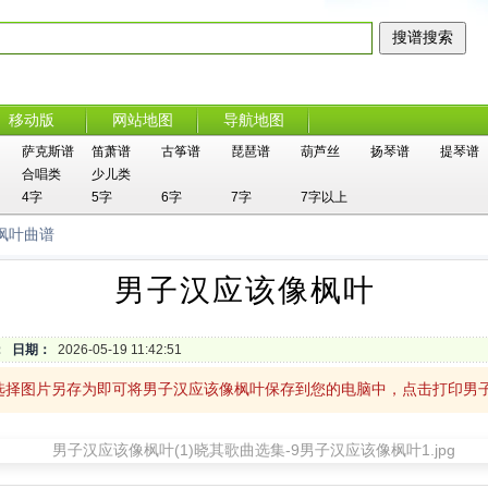
移动版
网站地图
导航地图
萨克斯谱
笛萧谱
古筝谱
琵琶谱
葫芦丝
扬琴谱
提琴谱
合唱类
少儿类
4字
5字
6字
7字
7字以上
枫叶曲谱
男子汉应该像枫叶
：
日期：
2026-05-19 11:42:51
选择图片另存为即可将男子汉应该像枫叶保存到您的电脑中，点击打印男