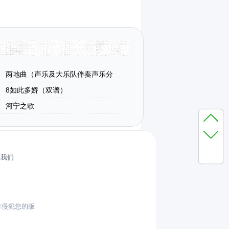
两地曲（声乐及大乐队伴奏声乐分
五线谱）
8如此多娇（双谱）
河宁之歌
系我们
有侵犯您的版