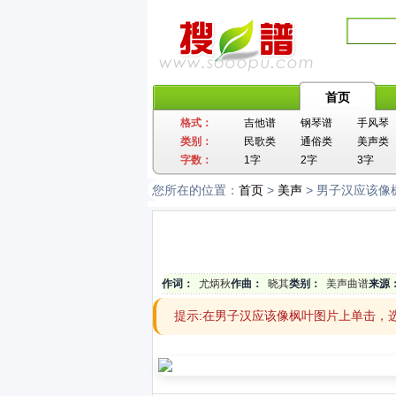
首页
格式：
吉他谱
钢琴谱
手风琴
类别：
民歌类
通俗类
美声类
字数：
1字
2字
3字
您所在的位置：
首页
>
美声
> 男子汉应该像
作词：
尤炳秋
作曲：
晓其
类别：
美声曲谱
来源
提示:在男子汉应该像枫叶图片上单击，