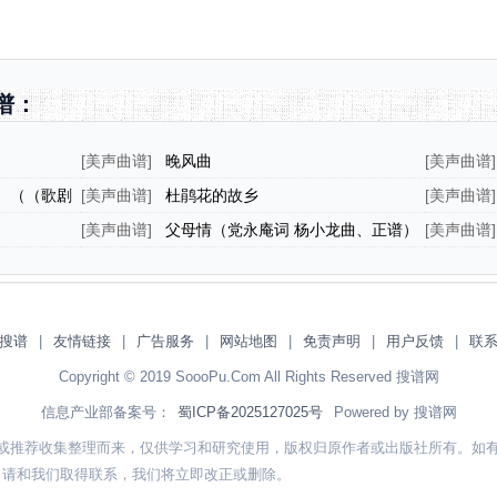
谱：
[
美声曲谱
]
晚风曲
[
美声曲谱
]
谱、G调
）（（歌剧
[
美声曲谱
]
杜鹃花的故乡
[
美声曲谱
]
[
美声曲谱
]
父母情（党永庵词 杨小龙曲、正谱）
[
美声曲谱
]
搜谱
|
友情链接
|
广告服务
|
网站地图
|
免责声明
|
用户反馈
|
联
Copyright © 2019 SoooPu.Com All Rights Reserved 搜谱网
信息产业部备案号：
蜀ICP备2025127025号
Powered by 搜谱网
或推荐收集整理而来，仅供学习和研究使用，版权归原作者或出版社所有。如
，请和我们取得联系，我们将立即改正或删除。