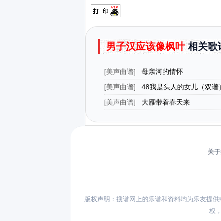
男子汉应该像枫叶
相关歌
[
美声曲谱
]
母亲河的情怀
[
美声曲谱
]
48我是头人的女儿（双谱
《红河谷》选段））
[
美声曲谱
]
大雁带着春天来
关于
版权声明：搜谱网上的乐谱和资料均为乐友提供
权