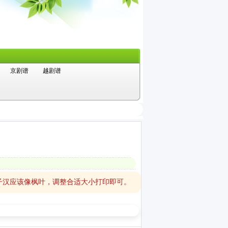
京剧谱
越剧谱
子汉应该像枫叶，调整合适大小打印即可。