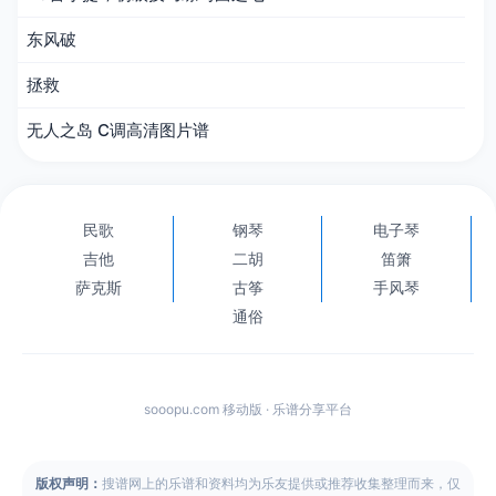
东风破
拯救
无人之岛 C调高清图片谱
民歌
钢琴
电子琴
吉他
二胡
笛箫
萨克斯
古筝
手风琴
通俗
sooopu.com 移动版 · 乐谱分享平台
版权声明：
搜谱网上的乐谱和资料均为乐友提供或推荐收集整理而来，仅