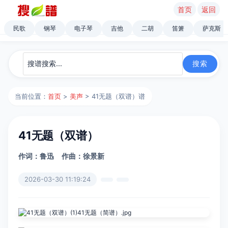
首页
返回
民歌
钢琴
电子琴
吉他
二胡
笛箫
萨克斯
当前位置：
首页
>
美声
> 41无题（双谱）谱
41无题（双谱）
作词：鲁迅
作曲：徐景新
2026-03-30 11:19:24