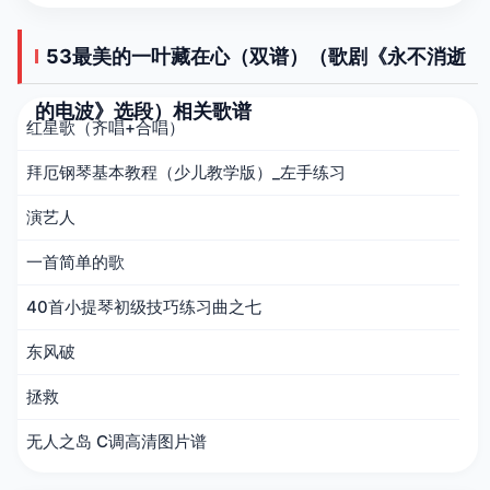
53最美的一叶藏在心（双谱）（歌剧《永不消逝
的电波》选段）相关歌谱
红星歌（齐唱+合唱）
拜厄钢琴基本教程（少儿教学版）_左手练习
演艺人
一首简单的歌
40首小提琴初级技巧练习曲之七
东风破
拯救
无人之岛 C调高清图片谱