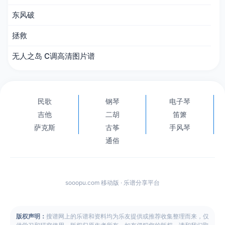
东风破
拯救
无人之岛 C调高清图片谱
民歌
钢琴
电子琴
吉他
二胡
笛箫
萨克斯
古筝
手风琴
通俗
sooopu.com 移动版 · 乐谱分享平台
版权声明：
搜谱网上的乐谱和资料均为乐友提供或推荐收集整理而来，仅