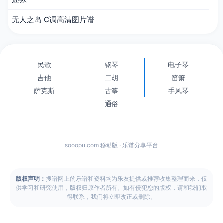
无人之岛 C调高清图片谱
民歌
钢琴
电子琴
吉他
二胡
笛箫
萨克斯
古筝
手风琴
通俗
sooopu.com 移动版 · 乐谱分享平台
版权声明：
搜谱网上的乐谱和资料均为乐友提供或推荐收集整理而来，仅
供学习和研究使用，版权归原作者所有。如有侵犯您的版权，请和我们取
得联系，我们将立即改正或删除。