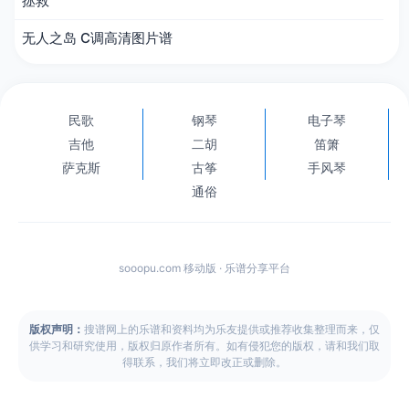
拯救
无人之岛 C调高清图片谱
民歌
钢琴
电子琴
吉他
二胡
笛箫
萨克斯
古筝
手风琴
通俗
sooopu.com 移动版 · 乐谱分享平台
版权声明：
搜谱网上的乐谱和资料均为乐友提供或推荐收集整理而来，仅
供学习和研究使用，版权归原作者所有。如有侵犯您的版权，请和我们取
得联系，我们将立即改正或删除。