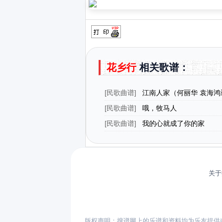
花乡行
相关歌谱：
[
民歌曲谱
]
江南人家（何丽华 袁海鸿
曲）
[
民歌曲谱
]
哦，牧马人
[
民歌曲谱
]
我的心就成了你的家
关于
版权声明：搜谱网上的乐谱和资料均为乐友提供