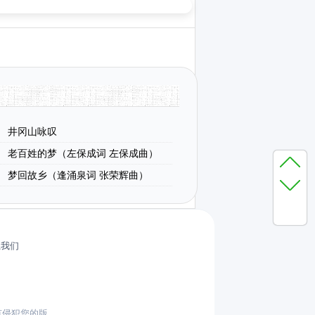
井冈山咏叹
老百姓的梦（左保成词 左保成曲）
梦回故乡（逢涌泉词 张荣辉曲）
系我们
有侵犯您的版