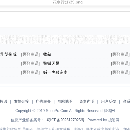
词 胡俊成
[
民歌曲谱
]
收获
[
民歌曲谱
]
[
民歌曲谱
]
警徽闪耀
[
民歌曲谱
]
[
民歌曲谱
]
喊一声黔东南
[
民歌曲谱
]
搜谱
|
友情链接
|
广告服务
|
网站地图
|
免责声明
|
用户反馈
|
联
Copyright © 2019 SoooPu.Com All Rights Reserved 搜谱网
信息产业部备案号：
蜀ICP备2025127025号
Powered by 搜谱网
或推荐收集整理而来，仅供学习和研究使用，版权归原作者或出版社所有。如