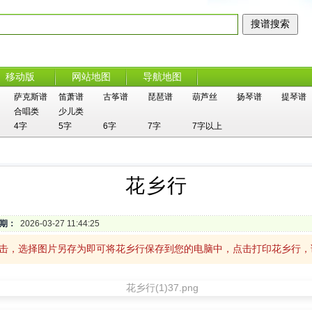
移动版
网站地图
导航地图
萨克斯谱
笛萧谱
古筝谱
琵琶谱
葫芦丝
扬琴谱
提琴谱
合唱类
少儿类
4字
5字
6字
7字
7字以上
花乡行
期：
2026-03-27 11:44:25
单击，选择图片另存为即可将花乡行保存到您的电脑中，点击打印花乡行