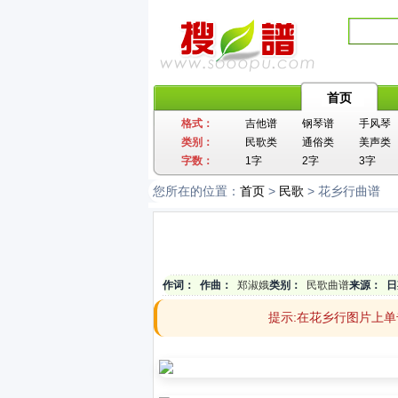
首页
格式：
吉他谱
钢琴谱
手风琴
类别：
民歌类
通俗类
美声类
字数：
1字
2字
3字
您所在的位置：
首页
>
民歌
> 花乡行曲谱
作词：
作曲：
郑淑娥
类别：
民歌曲谱
来源：
日
提示:在花乡行图片上