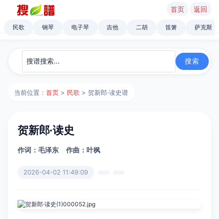
首页
返回
民歌
钢琴
电子琴
吉他
二胡
笛箫
萨克斯
当前位置：
首页
>
民歌
> 贺新郎·读史谱
贺新郎·读史
作词：毛泽东
作曲：叶枫
2026-04-02 11:49:09