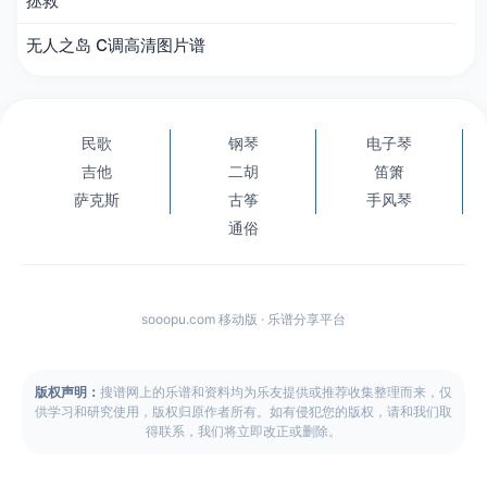
拯救
无人之岛 C调高清图片谱
民歌
钢琴
电子琴
吉他
二胡
笛箫
萨克斯
古筝
手风琴
通俗
sooopu.com 移动版 · 乐谱分享平台
版权声明：
搜谱网上的乐谱和资料均为乐友提供或推荐收集整理而来，仅
供学习和研究使用，版权归原作者所有。如有侵犯您的版权，请和我们取
得联系，我们将立即改正或删除。