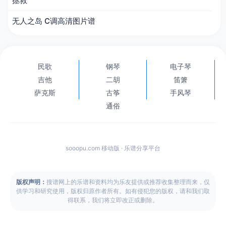
拯救
无人之岛 C调高清图片谱
民歌
钢琴
电子琴
吉他
二胡
笛箫
萨克斯
古筝
手风琴
通俗
sooopu.com 移动版 · 乐谱分享平台
版权声明：
搜谱网上的乐谱和资料均为乐友提供或推荐收集整理而来，仅
供学习和研究使用，版权归原作者所有。如有侵犯您的版权，请和我们取
得联系，我们将立即改正或删除。