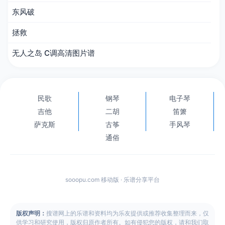
东风破
拯救
无人之岛 C调高清图片谱
民歌
钢琴
电子琴
吉他
二胡
笛箫
萨克斯
古筝
手风琴
通俗
sooopu.com 移动版 · 乐谱分享平台
版权声明：
搜谱网上的乐谱和资料均为乐友提供或推荐收集整理而来，仅
供学习和研究使用，版权归原作者所有。如有侵犯您的版权，请和我们取