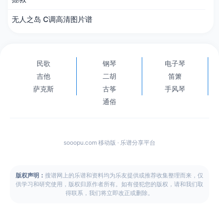
无人之岛 C调高清图片谱
民歌
钢琴
电子琴
吉他
二胡
笛箫
萨克斯
古筝
手风琴
通俗
sooopu.com 移动版 · 乐谱分享平台
版权声明：
搜谱网上的乐谱和资料均为乐友提供或推荐收集整理而来，仅
供学习和研究使用，版权归原作者所有。如有侵犯您的版权，请和我们取
得联系，我们将立即改正或删除。