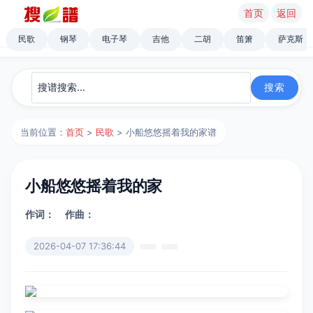
首页
返回
民歌
钢琴
电子琴
吉他
二胡
笛箫
萨克斯
当前位置：
首页
>
民歌
> 小船悠悠摇着我的家谱
小船悠悠摇着我的家
作词：
作曲：
2026-04-07 17:36:44