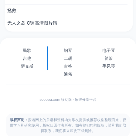
拯救
无人之岛 C调高清图片谱
民歌
钢琴
电子琴
吉他
二胡
笛箫
萨克斯
古筝
手风琴
通俗
sooopu.com 移动版 · 乐谱分享平台
版权声明：
搜谱网上的乐谱和资料均为乐友提供或推荐收集整理而来，仅
供学习和研究使用，版权归原作者所有。如有侵犯您的版权，请和我们取
得联系，我们将立即改正或删除。