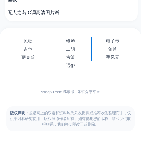
无人之岛 C调高清图片谱
民歌
钢琴
电子琴
吉他
二胡
笛箫
萨克斯
古筝
手风琴
通俗
sooopu.com 移动版 · 乐谱分享平台
版权声明：
搜谱网上的乐谱和资料均为乐友提供或推荐收集整理而来，仅
供学习和研究使用，版权归原作者所有。如有侵犯您的版权，请和我们取
得联系，我们将立即改正或删除。