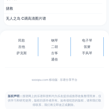
拯救
无人之岛 C调高清图片谱
民歌
钢琴
电子琴
吉他
二胡
笛箫
萨克斯
古筝
手风琴
通俗
sooopu.com 移动版 · 乐谱分享平台
版权声明：
搜谱网上的乐谱和资料均为乐友提供或推荐收集整理而来，仅
供学习和研究使用，版权归原作者所有。如有侵犯您的版权，请和我们取
得联系，我们将立即改正或删除。