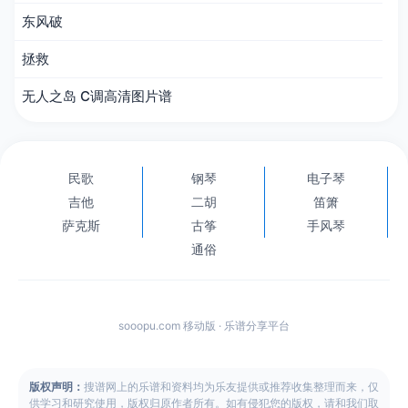
东风破
拯救
无人之岛 C调高清图片谱
民歌
钢琴
电子琴
吉他
二胡
笛箫
萨克斯
古筝
手风琴
通俗
sooopu.com 移动版 · 乐谱分享平台
版权声明：
搜谱网上的乐谱和资料均为乐友提供或推荐收集整理而来，仅
供学习和研究使用，版权归原作者所有。如有侵犯您的版权，请和我们取