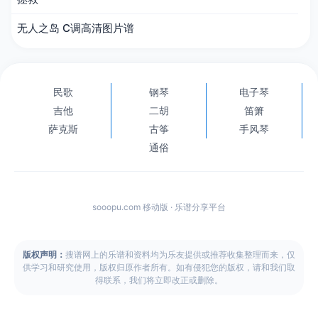
无人之岛 C调高清图片谱
民歌
钢琴
电子琴
吉他
二胡
笛箫
萨克斯
古筝
手风琴
通俗
sooopu.com 移动版 · 乐谱分享平台
版权声明：
搜谱网上的乐谱和资料均为乐友提供或推荐收集整理而来，仅
供学习和研究使用，版权归原作者所有。如有侵犯您的版权，请和我们取
得联系，我们将立即改正或删除。