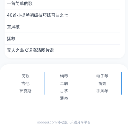
一首简单的歌
40首小提琴初级技巧练习曲之七
东风破
拯救
无人之岛 C调高清图片谱
民歌
钢琴
电子琴
吉他
二胡
笛箫
萨克斯
古筝
手风琴
通俗
sooopu.com 移动版 · 乐谱分享平台