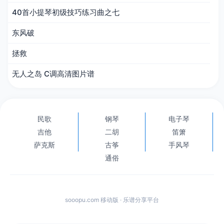
40首小提琴初级技巧练习曲之七
东风破
拯救
无人之岛 C调高清图片谱
民歌
钢琴
电子琴
吉他
二胡
笛箫
萨克斯
古筝
手风琴
通俗
sooopu.com 移动版 · 乐谱分享平台