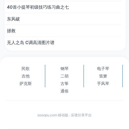
40首小提琴初级技巧练习曲之七
东风破
拯救
无人之岛 C调高清图片谱
民歌
钢琴
电子琴
吉他
二胡
笛箫
萨克斯
古筝
手风琴
通俗
sooopu.com 移动版 · 乐谱分享平台