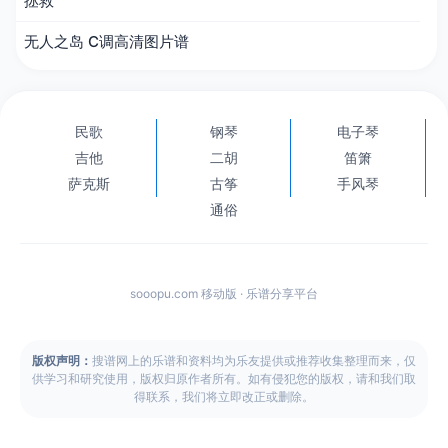
拯救
无人之岛 C调高清图片谱
民歌
钢琴
电子琴
吉他
二胡
笛箫
萨克斯
古筝
手风琴
通俗
sooopu.com 移动版 · 乐谱分享平台
版权声明：
搜谱网上的乐谱和资料均为乐友提供或推荐收集整理而来，仅
供学习和研究使用，版权归原作者所有。如有侵犯您的版权，请和我们取
得联系，我们将立即改正或删除。