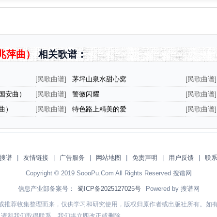
兆萍曲）
相关歌谱：
[
民歌曲谱
]
茅坪山泉水甜心窝
[
民歌曲谱
]
国安曲）
[
民歌曲谱
]
警徽闪耀
[
民歌曲谱
]
曲）
[
民歌曲谱
]
特色路上精美的爱
[
民歌曲谱
]
曲 ）
搜谱
|
友情链接
|
广告服务
|
网站地图
|
免责声明
|
用户反馈
|
联
Copyright © 2019 SoooPu.Com All Rights Reserved 搜谱网
信息产业部备案号：
蜀ICP备2025127025号
Powered by 搜谱网
或推荐收集整理而来，仅供学习和研究使用，版权归原作者或出版社所有。如
，请和我们取得联系，我们将立即改正或删除。