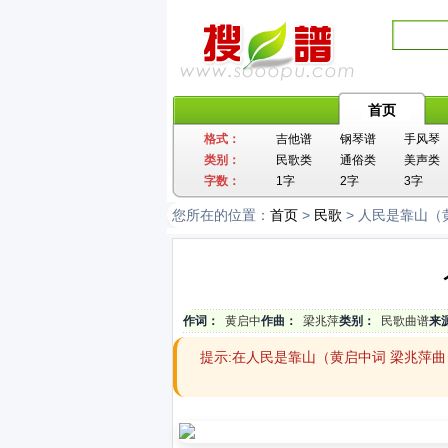
首页
格式：
吉他谱
钢琴谱
手风琴
类别：
民歌类
通俗类
美声类
字数：
1字
2字
3字
您所在的位置：
首页
>
民歌
> 人民是靠山（
作词：
黄启中
作曲：
梁兆萍
类别：
民歌曲谱
来
提示:在人民是靠山（黄启中词 梁兆萍