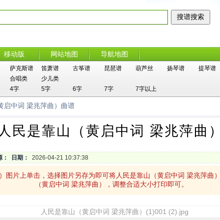
移动版
网站地图
导航地图
萨克斯谱
笛萧谱
古筝谱
琵琶谱
葫芦丝
扬琴谱
提琴谱
合唱类
少儿类
4字
5字
6字
7字
7字以上
黄启中词 梁兆萍曲）曲谱
人民是靠山（黄启中词 梁兆萍曲
源：
日期：
2026-04-21 10:37:38
曲）图片上单击，选择图片另存为即可将人民是靠山（黄启中词 梁兆萍曲
（黄启中词 梁兆萍曲），调整合适大小打印即可。