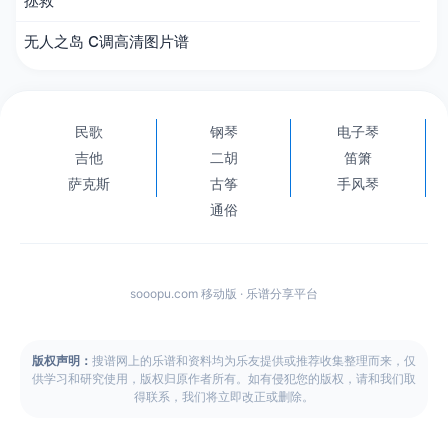
拯救
无人之岛 C调高清图片谱
民歌
钢琴
电子琴
吉他
二胡
笛箫
萨克斯
古筝
手风琴
通俗
sooopu.com 移动版 · 乐谱分享平台
版权声明：
搜谱网上的乐谱和资料均为乐友提供或推荐收集整理而来，仅
供学习和研究使用，版权归原作者所有。如有侵犯您的版权，请和我们取
得联系，我们将立即改正或删除。