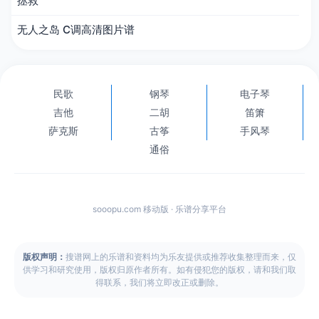
拯救
无人之岛 C调高清图片谱
民歌
钢琴
电子琴
吉他
二胡
笛箫
萨克斯
古筝
手风琴
通俗
sooopu.com 移动版 · 乐谱分享平台
版权声明：
搜谱网上的乐谱和资料均为乐友提供或推荐收集整理而来，仅
供学习和研究使用，版权归原作者所有。如有侵犯您的版权，请和我们取
得联系，我们将立即改正或删除。