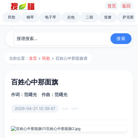
首页
返回
民歌
钢琴
电子琴
吉他
二胡
笛箫
萨克斯
当前位置：
首页
>
民歌
> 百姓心中那面旗谱
百姓心中那面旗
作词：范曙光
作曲：范曙光
2026-04-21 10:38:47