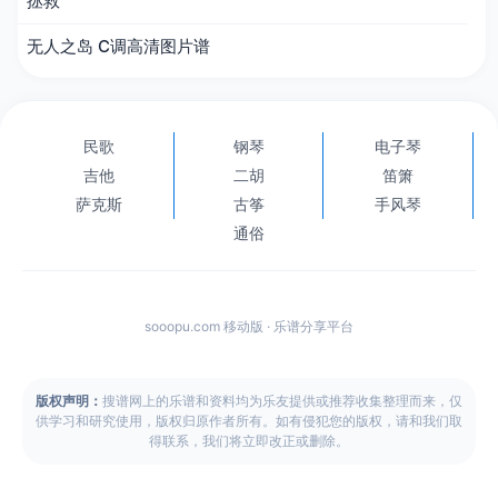
拯救
无人之岛 C调高清图片谱
民歌
钢琴
电子琴
吉他
二胡
笛箫
萨克斯
古筝
手风琴
通俗
sooopu.com 移动版 · 乐谱分享平台
版权声明：
搜谱网上的乐谱和资料均为乐友提供或推荐收集整理而来，仅
供学习和研究使用，版权归原作者所有。如有侵犯您的版权，请和我们取
得联系，我们将立即改正或删除。