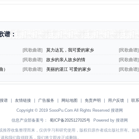
歌谱：
[
民歌曲谱
]
莫力达瓦，我可爱的家乡
[
民歌曲谱
]
[
民歌曲谱
]
故乡的亲人故乡的情
[
民歌曲谱
]
曲）
[
民歌曲谱
]
美丽的湛江 可爱的家乡
[
民歌曲谱
]
搜谱
|
友情链接
|
广告服务
|
网站地图
|
免责声明
|
用户反馈
|
联
Copyright © 2019 SoooPu.Com All Rights Reserved 搜谱网
信息产业部备案号：
蜀ICP备2025127025号
Powered by 搜谱网
或推荐收集整理而来，仅供学习和研究使用，版权归原作者或出版社所有。如
，请和我们取得联系，我们将立即改正或删除。