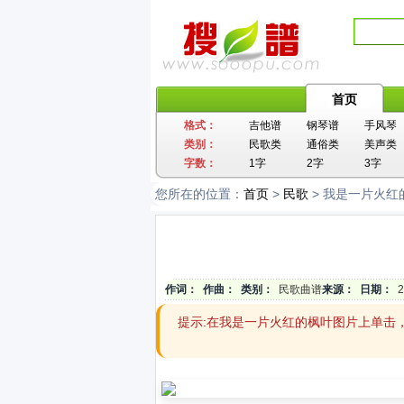
首页
格式：
吉他谱
钢琴谱
手风琴
类别：
民歌类
通俗类
美声类
字数：
1字
2字
3字
您所在的位置：
首页
>
民歌
> 我是一片火红
作词：
作曲：
类别：
民歌曲谱
来源：
日期：
2
提示:在我是一片火红的枫叶图片上单击