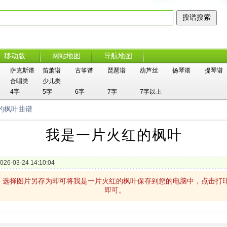
移动版
网站地图
导航地图
萨克斯谱
笛萧谱
古筝谱
琵琶谱
葫芦丝
扬琴谱
提琴谱
合唱类
少儿类
4字
5字
6字
7字
7字以上
的枫叶曲谱
我是一片火红的枫叶
026-03-24 14:10:04
，选择图片另存为即可将我是一片火红的枫叶保存到您的电脑中，点击打
即可。