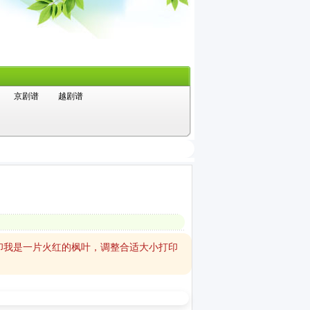
京剧谱
越剧谱
印我是一片火红的枫叶，调整合适大小打印