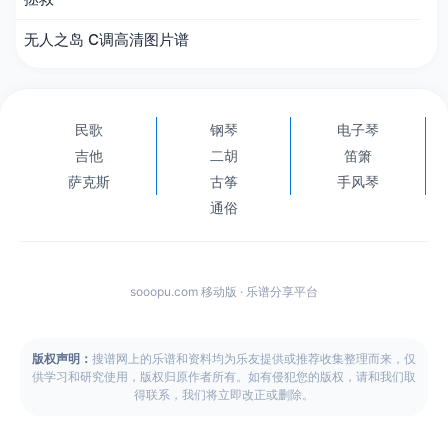
无人之岛 C调高清图片谱
民歌
钢琴
电子琴
吉他
二胡
笛箫
萨克斯
古筝
手风琴
通俗
sooopu.com 移动版 · 乐谱分享平台
版权声明：
搜谱网上的乐谱和资料均为乐友提供或推荐收集整理而来，仅
供学习和研究使用，版权归原作者所有。如有侵犯您的版权，请和我们取
得联系，我们将立即改正或删除。