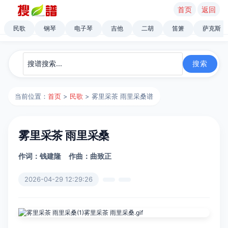
首页
返回
民歌
钢琴
电子琴
吉他
二胡
笛箫
萨克斯
当前位置：
首页
>
民歌
> 雾里采茶 雨里采桑谱
雾里采茶 雨里采桑
作词：钱建隆
作曲：曲致正
2026-04-29 12:29:26