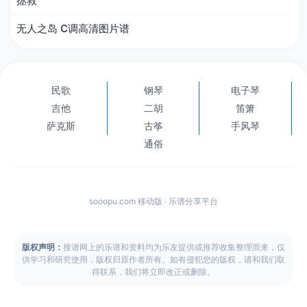
拯救
无人之岛 C调高清图片谱
民歌
钢琴
电子琴
吉他
二胡
笛箫
萨克斯
古筝
手风琴
通俗
sooopu.com 移动版 · 乐谱分享平台
版权声明：
搜谱网上的乐谱和资料均为乐友提供或推荐收集整理而来，仅
供学习和研究使用，版权归原作者所有。如有侵犯您的版权，请和我们取
得联系，我们将立即改正或删除。