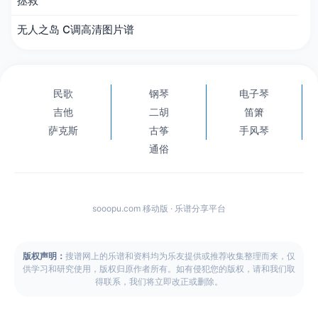
拯救
无人之岛 C调高清图片谱
民歌
钢琴
电子琴
吉他
二胡
笛箫
萨克斯
古筝
手风琴
通俗
sooopu.com 移动版 · 乐谱分享平台
版权声明：
搜谱网上的乐谱和资料均为乐友提供或推荐收集整理而来，仅
供学习和研究使用，版权归原作者所有。如有侵犯您的版权，请和我们取
得联系，我们将立即改正或删除。