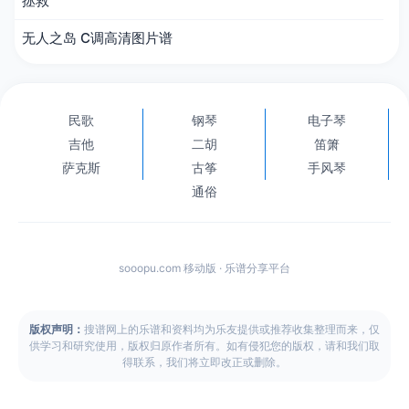
拯救
无人之岛 C调高清图片谱
民歌
钢琴
电子琴
吉他
二胡
笛箫
萨克斯
古筝
手风琴
通俗
sooopu.com 移动版 · 乐谱分享平台
版权声明：
搜谱网上的乐谱和资料均为乐友提供或推荐收集整理而来，仅
供学习和研究使用，版权归原作者所有。如有侵犯您的版权，请和我们取
得联系，我们将立即改正或删除。